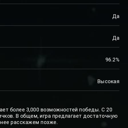
Да
Да
96.2%
Высокая
 дает более 3,000 возможностей победы. С 20
ичков. В общем, игра предлагает достаточную
обнее расскажем позже.