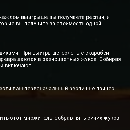
 каждом выигрыше вы получаете респин, и
торые вы получите за стоимость одной
овщиками. При выигрыше, золотые скарабеи
превращаются в разноцветных жуков. Собирая
сы включают:
 если ваш первоначальный респин не принес
ть этот множитель, собрав пять синих жуков.