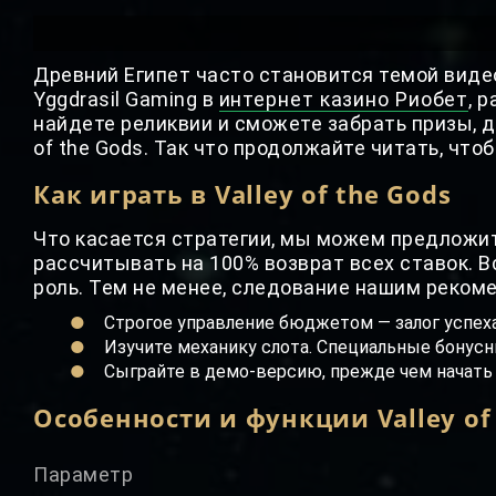
Древний Египет часто становится темой видео
Yggdrasil Gaming в
интернет казино Риобет
, 
найдете реликвии и сможете забрать призы, 
of the Gods. Так что продолжайте читать, что
Как играть в Valley of the Gods
Что касается стратегии, мы можем предложит
рассчитывать на 100% возврат всех ставок. 
роль. Тем не менее, следование нашим реком
Строгое управление бюджетом — залог успе
Изучите механику слота. Специальные бону
Сыграйте в демо-версию, прежде чем начать 
Особенности и функции Valley of
Параметр