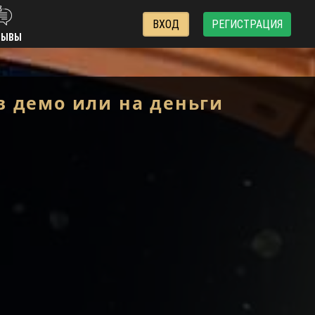
ВХОД
РЕГИСТРАЦИЯ
ЗЫВЫ
ов демо или на деньги