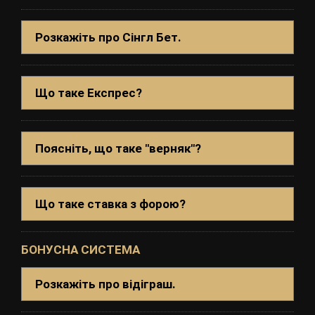
Розкажіть про Сінгл Бет.
Що таке Експрес?
Поясніть, що таке "верняк"?
Що таке ставка з форою?
БОНУСНА СИСТЕМА
Розкажіть про відіграш.