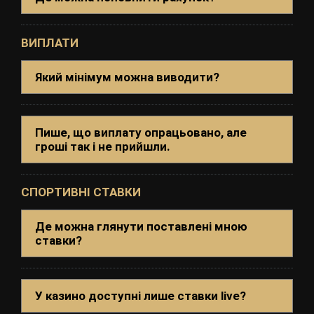
ВИПЛАТИ
Який мінімум можна виводити?
Пише, що виплату опрацьовано, але
гроші так і не прийшли.
СПОРТИВНІ СТАВКИ
Де можна глянути поставлені мною
ставки?
У казино доступні лише ставки live?