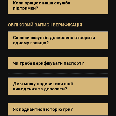
Коли працює ваша служба
підтримки?
ОБЛІКОВИЙ ЗАПИС І ВЕРИФІКАЦІЯ
Скільки акаунтів дозволено створити
одному гравцю?
Чи треба верифікувати паспорт?
Де я можу подивитися свої
виведення та депозити?
Як подивитися історію гри?