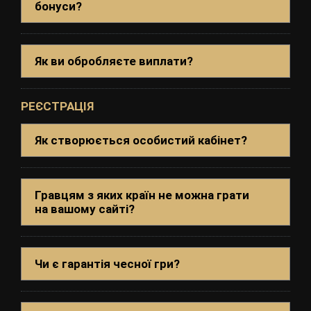
бонуси?
Як ви обробляєте виплати?
РЕЄСТРАЦІЯ
Як створюється особистий кабінет?
Гравцям з яких країн не можна грати
на вашому сайті?
Чи є гарантія чесної гри?